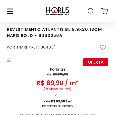
REVESTIMENTO ATLANTIS BL 9,9X20,13CM
HARD BOLD - 6060256A
PORTINARI
REF
:
06405
OFERTA
Portinari
de:
R$
175
,
90
R$
69
,
90
/
m²
(à vista no pix)
ou
1
x de
R$
69
,
90
/
m²
no cartão de crédito