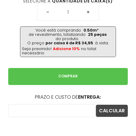
SELECIONE A
QUANTIDADE DE CAIXA(S)
－
＋
Você está comprando
0.50
m²
de revestimento,
totalizando
25
peças
do produto.
O preço
por caixa é de
R$
34
,
95
à vista.
Seja previnido!
Adicione 10%
no total
necessário
COMPRAR