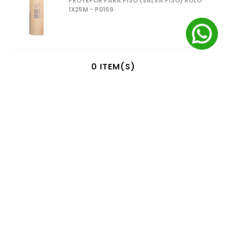
PROTEPOR PARA PISO (SALVA PISO) ROLO
1X25M - P0159
0
ITEM(S)
SELECIONADO(S)
R$
0
,
00
à vista no pix
ou
1
x
R$
0
,
00
no cartão de crédito
ADICIONAR AO CARRINHO