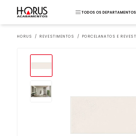
TODOS OS DEPARTAMENTOS
Termos mais buscados
REVESTIMENTOS
PORCELANATOS E REVES
HORUS
1
º
Pastilha
2
º
Piso