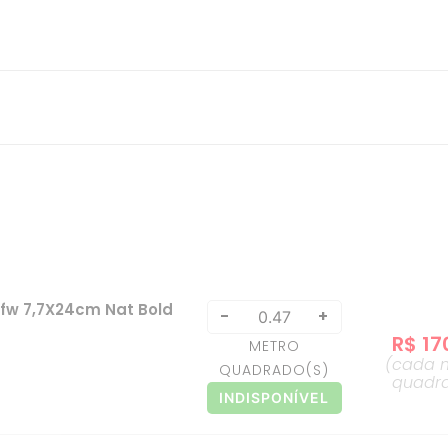
fw 7,7X24cm Nat Bold
-
+
R$
17
METRO
(cada
QUADRADO
(S)
quadr
INDISPONÍVEL