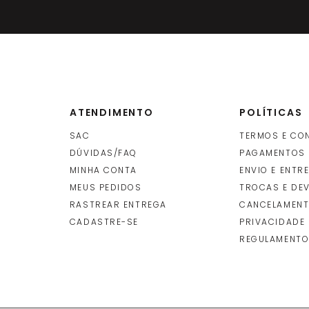
 Rolo 1X25M - P0159
-
+
R$
21
ROLO
(S)
(cada
INDISPONÍVEL
ATENDIMENTO
POLÍTICAS
SAC
TERMOS E CO
DÚVIDAS/FAQ
PAGAMENTOS
MINHA CONTA
ENVIO E ENTR
O
MEUS PEDIDOS
TROCAS E DE
RASTREAR ENTREGA
CANCELAMENT
CADASTRE-SE
PRIVACIDADE
REGULAMENTO