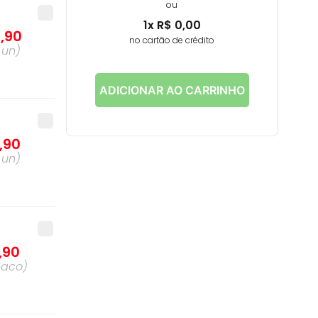
ou
1
x
R$
0
,
00
4
,
90
no cartão de crédito
a
un
)
ADICIONAR AO CARRINHO
,
90
a
un
)
,
90
saco
)