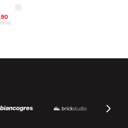
,
90
saco
)
,
90
da
agem
)
8
,
90
idade
)