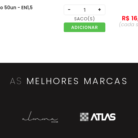
 50un - EN1,5
-
+
R$
16
SACO
(S)
(cada
ADICIONAR
CN
-
+
R$
15
EMBALAGEM
(S)
(ca
ADICIONAR
embal
AS
MELHORES MARCAS
9
-
+
R$
13
UNIDADE
(S)
(cada
un
ADICIONAR