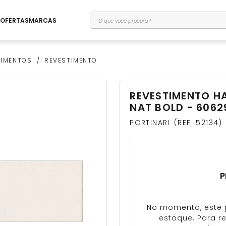
O que você procura?
OFERTAS
MARCAS
TIMENTOS
REVESTIMENTO
REVESTIMENTO H
NAT BOLD - 6062
PORTINARI
REF
:
52134
P