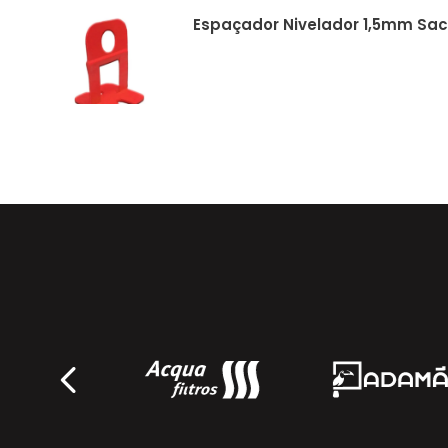
Espaçador Nivelador 1,5mm Saco
Ecolider
Cunha Niveladora Saco 50un - 
Ecolider
Alicate de Nivelamento - 10943
Deplasti