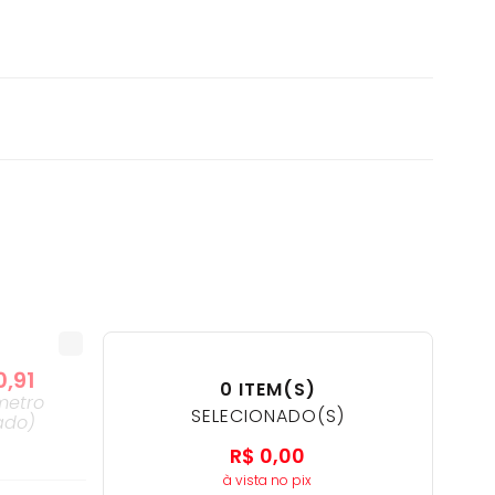
0
,
91
0
ITEM(S)
metro
SELECIONADO(S)
ado
)
R$
0
,
00
à vista no pix