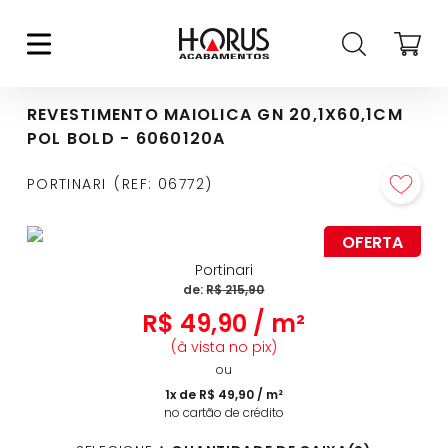
REVESTIMENTO MAIOLICA GN 20,1X60,1CM
POL BOLD - 6060120A
PORTINARI
REF
:
06772
OFERTA
Portinari
de:
R$
215
,
90
R$
49
,
90
/
m²
(à vista no pix)
ou
1
x de
R$
49
,
90
/
m²
no cartão de crédito