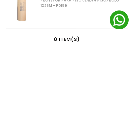
PROTEPOR PARA PISO (SALVA PISO) ROLO
1X25M - P0159
0
ITEM(S)
SELECIONADO(S)
R$
0
,
00
à vista no pix
ou
1
x
R$
0
,
00
no cartão de crédito
ADICIONAR AO CARRINHO