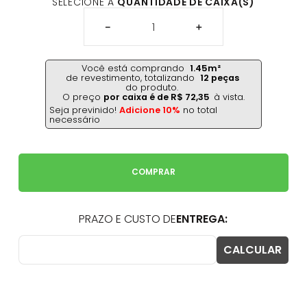
SELECIONE A
QUANTIDADE DE CAIXA(S)
－
＋
Você está comprando
1.45
m²
de revestimento,
totalizando
12
peças
do produto.
O preço
por caixa é de
R$
72
,
35
à vista.
Seja previnido!
Adicione 10%
no total
necessário
COMPRAR