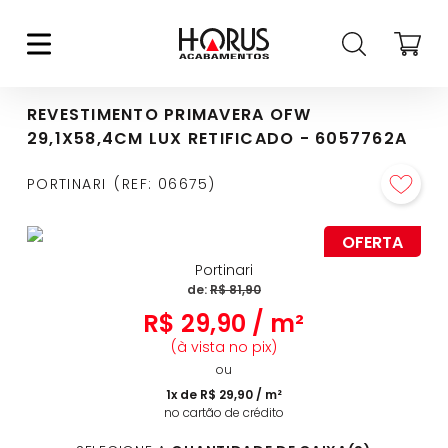
REVESTIMENTO PRIMAVERA OFW
29,1X58,4CM LUX RETIFICADO - 6057762A
PORTINARI
REF
:
06675
OFERTA
Portinari
de:
R$
81
,
90
R$
29
,
90
/
m²
(à vista no pix)
ou
1
x de
R$
29
,
90
/
m²
no cartão de crédito