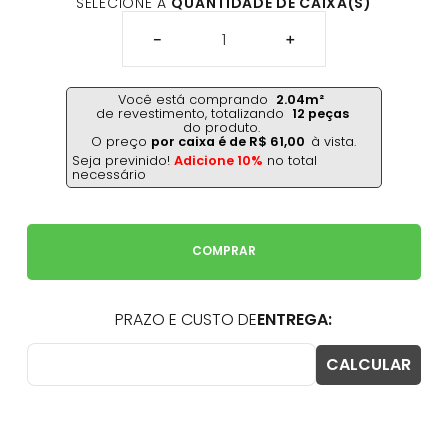
SELECIONE A
QUANTIDADE DE CAIXA(S)
－
＋
Você está comprando
2.04
m²
de revestimento,
totalizando
12
peças
do produto.
O preço
por caixa é de
R$
61
,
00
à vista.
Seja previnido!
Adicione 10%
no total
necessário
COMPRAR