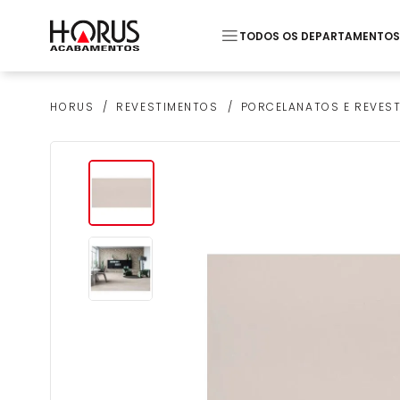
TODOS OS DEPARTAMENTOS
Termos mais buscados
REVESTIMENTOS
PORCELANATOS E REVES
HORUS
1
º
Pastilha
2
º
Monocomando Lavato