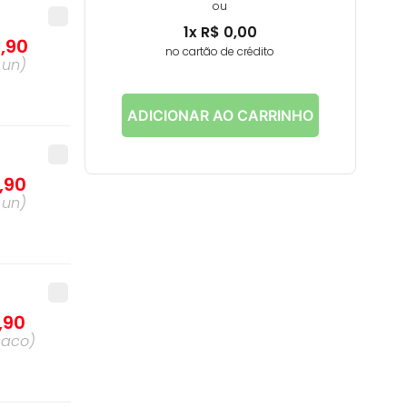
ou
1
x
R$
0
,
00
4
,
90
no cartão de crédito
a
un
)
ADICIONAR AO CARRINHO
,
90
a
un
)
,
90
saco
)