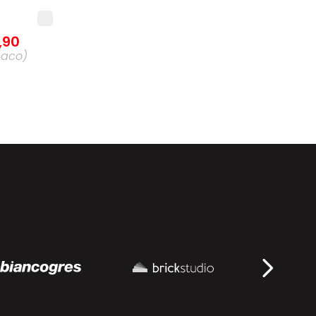
,
90
saco
)
,
90
da
agem
)
8
,
90
idade
)