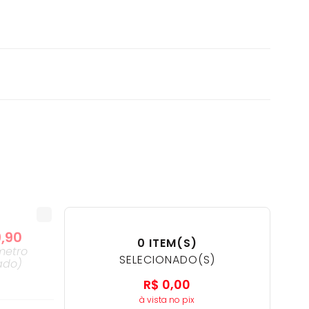
9
,
90
0
ITEM(S)
metro
SELECIONADO(S)
ado
)
R$
0
,
00
à vista no pix