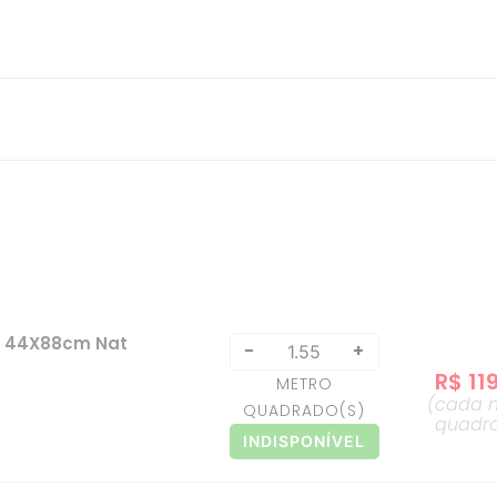
o 44X88cm Nat
-
+
R$
11
METRO
(cada
QUADRADO
(S)
quadr
INDISPONÍVEL