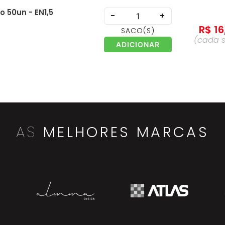
 50un - EN1,5
-
+
R$
16
SACO
(S)
(cada
ADICIONAR
CN
-
+
R$
15
EMBALAGEM
(S)
(ca
ADICIONAR
embal
AS
MELHORES MARCAS
9
-
+
R$
13
UNIDADE
(S)
(cada
un
ADICIONAR