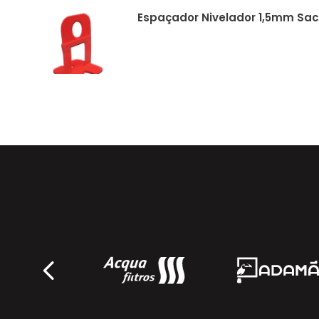
Espaçador Nivelador 1,5mm Saco
Ecolider
Cunha Niveladora Saco 50un - 
Ecolider
Alicate de Nivelamento - 10943
Deplasti