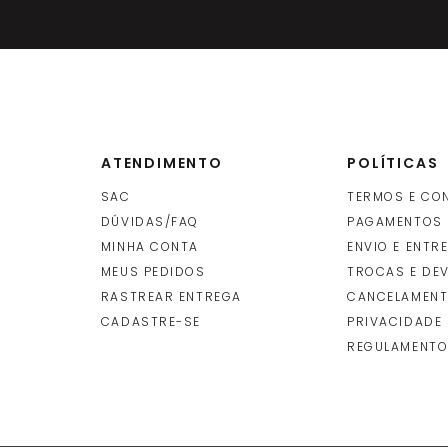
 Rolo 1X25M - P0159
-
+
R$
21
ROLO
(S)
(cada
INDISPONÍVEL
ATENDIMENTO
POLÍTICAS
SAC
TERMOS E CO
DÚVIDAS/FAQ
PAGAMENTOS
MINHA CONTA
ENVIO E ENTR
O
MEUS PEDIDOS
TROCAS E DE
RASTREAR ENTREGA
CANCELAMENT
CADASTRE-SE
PRIVACIDADE
REGULAMENTO