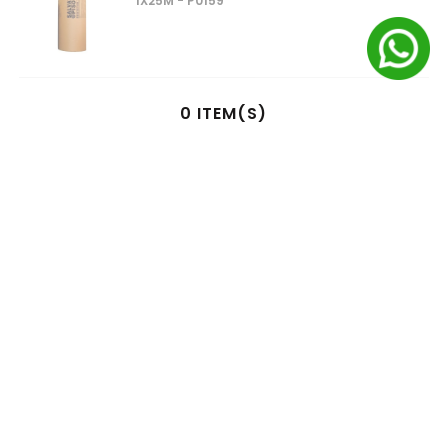
1X25M - P0159
0
ITEM(S)
SELECIONADO(S)
R$
0
,
00
à vista no pix
ou
1
x
R$
0
,
00
no cartão de crédito
ADICIONAR AO CARRINHO
AS
MELHORES MARCAS