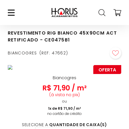
REVESTIMENTO RIG BIANCO 45X90CM ACT
RETIFICADO - CE0475B1
BIANCOGRES
REF
:
47662
OFERTA
Biancogres
R$
71
,
90
/
m²
(à vista no pix)
ou
1
x de
R$
71
,
90
/
m²
no cartão de crédito
SELECIONE A
QUANTIDADE DE CAIXA(S)