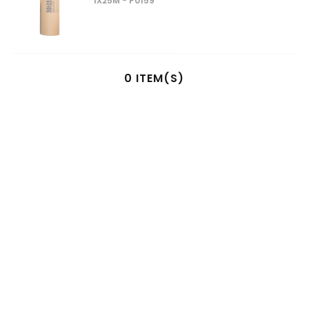
1X25M - P0159
0
ITEM(S)
SELECIONADO(S)
R$
0
,
00
à vista no pix
ou
1
x
R$
0
,
00
no cartão de crédito
ADICIONAR AO CARRINHO
AS
MELHORES MARCAS