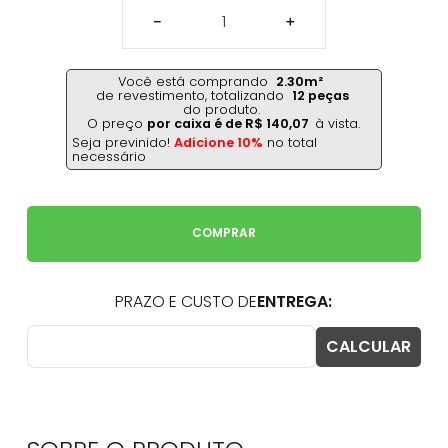
－
＋
Você está comprando
2.30
m²
de revestimento,
totalizando
12
peças
do produto.
O preço
por caixa é de
R$
140
,
07
à vista.
Seja previnido!
Adicione 10%
no total
necessário
COMPRAR