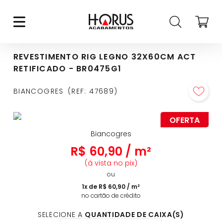
REVESTIMENTO RIG LEGNO 32X60CM ACT
RETIFICADO - BR0475G1
BIANCOGRES
REF
:
47689
OFERTA
Biancogres
R$
60
,
90
/
m²
(à vista no pix)
ou
1
x de
R$
60
,
90
/
m²
no cartão de crédito
SELECIONE A
QUANTIDADE DE CAIXA(S)