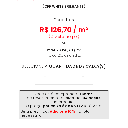
(
OFF WHITE BRILHANTE
)
Decortiles
R$
126
,
70
/
m²
(à vista no pix)
ou
1
x de
R$
126
,
70
/
m²
no cartão de crédito
SELECIONE A
QUANTIDADE DE CAIXA(S)
－
＋
Você está comprando
1.36
m²
de revestimento,
totalizando
34
peças
do produto.
O preço
por caixa é de
R$
172
,
31
à vista.
Seja previnido!
Adicione 10%
no total
necessário