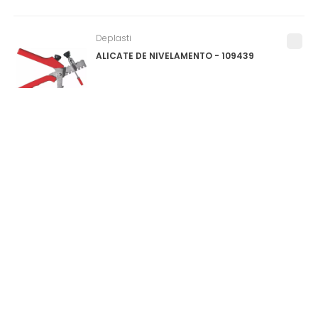
Deplasti
ALICATE DE NIVELAMENTO - 109439
Salvabras
PROTEPOR PARA PISO (SALVA PISO) ROLO
1X25M - P0159
0
ITEM(S)
SELECIONADO(S)
R$
0
,
00
à vista no pix