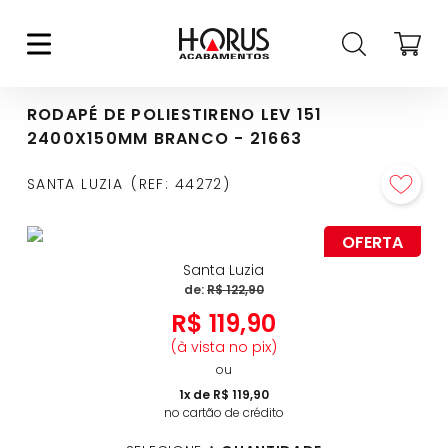
RODAPÉ DE POLIESTIRENO LEV 151
2400X150MM BRANCO - 21663
SANTA LUZIA
REF
:
44272
OFERTA
Santa Luzia
de:
R$
122
,
90
R$
119
,
90
(à vista no pix)
ou
1
x de
R$
119
,
90
no cartão de crédito