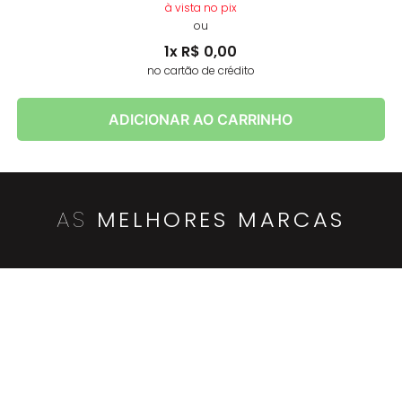
à vista no pix
ou
1
x
R$
0
,
00
no cartão de crédito
ADICIONAR AO CARRINHO
AS
MELHORES MARCAS