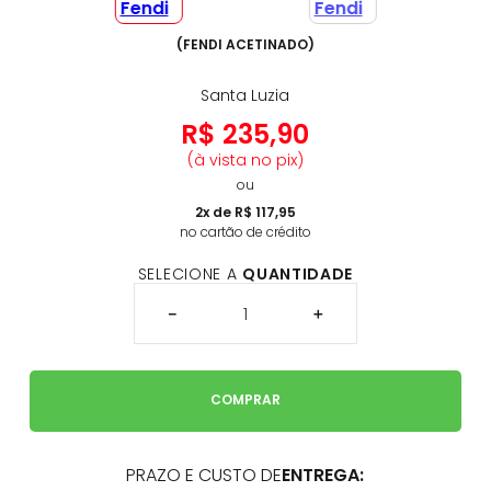
(
FENDI ACETINADO
)
Santa Luzia
R$
235
,
90
(à vista no pix)
ou
2
x de
R$
117
,
95
no cartão de crédito
SELECIONE A
QUANTIDADE
－
＋
COMPRAR