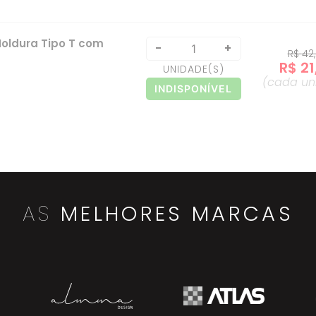
oldura Tipo T com
-
+
R$
42
,
R$
21
UNIDADE
(S)
(cada
un
INDISPONÍVEL
Moldura Rolo
-
+
R$
31
,
R$
3
UNIDADE
(S)
(cada
un
INDISPONÍVEL
AS
MELHORES MARCAS