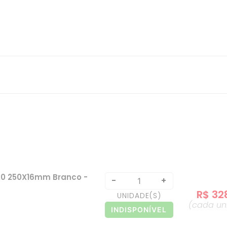
520 250X16mm Branco -
-
+
R$
32
UNIDADE
(S)
(cada
un
INDISPONÍVEL