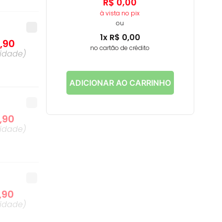
R$
0
,
00
à vista no pix
ou
1
x
R$
0
,
00
2
,
90
no cartão de crédito
idade
)
ADICIONAR AO CARRINHO
,
90
idade
)
,
90
idade
)