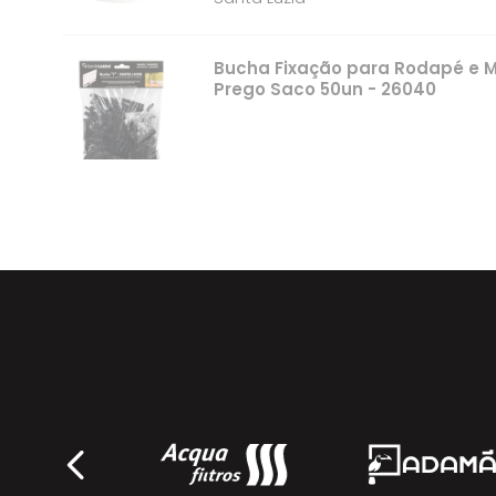
Bucha Fixação para Rodapé e M
Prego Saco 50un - 26040
Santa Luzia
Fita Dupla Face para Rodapé e 
12mmx10m - 28201
Santa Luzia