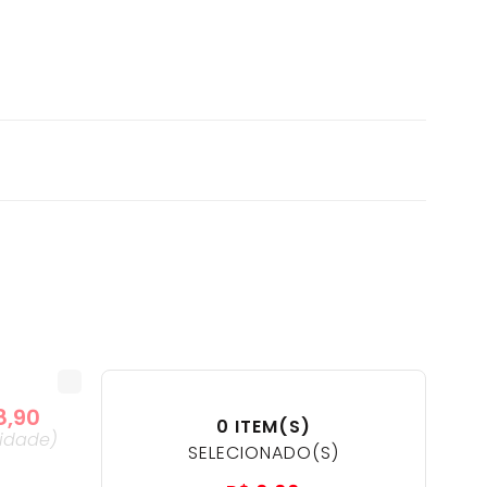
8
,
90
0
ITEM(S)
idade
)
SELECIONADO(S)