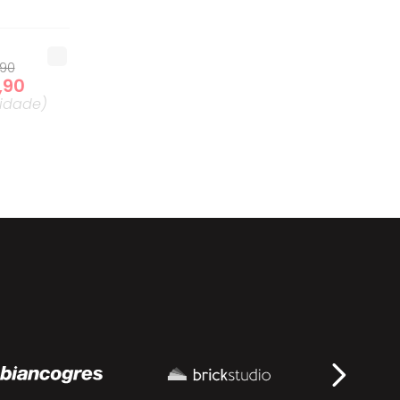
90
,
90
idade
)
90
0
,
90
idade
)