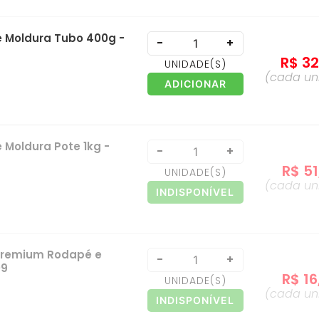
e Moldura Tubo 400g -
-
+
R$
3
UNIDADE
(S)
(cada
un
ADICIONAR
 Moldura Pote 1kg -
-
+
R$
51
UNIDADE
(S)
(cada
un
INDISPONÍVEL
Premium Rodapé e
-
+
09
R$
16
UNIDADE
(S)
(cada
un
INDISPONÍVEL