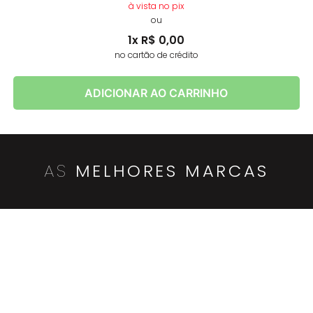
à vista no pix
ou
1
x
R$
0
,
00
no cartão de crédito
ADICIONAR AO CARRINHO
AS
MELHORES MARCAS