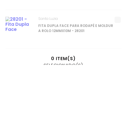
Santa Luzia
FITA DUPLA FACE PARA RODAPÉ E MOLDUR
A ROLO 12MMX10M - 28201
0
ITEM(S)
SELECIONADO(S)
R$
0
,
00
à vista no pix
ou
1
x
R$
0
,
00
no cartão de crédito
ADICIONAR AO CARRINHO