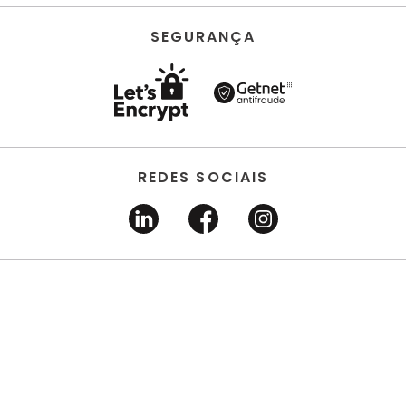
SEGURANÇA
REDES SOCIAIS
HORUS ACABAMENTOS • EIRELI • Todos os direitos
reservados | CNPJ 22.704.651/0001-03 | Avenida dos
Estados, 6630 - Santo André/SP 09.290.520
DESENVOLVIDO POR