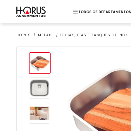
TODOS OS DEPARTAMENTOS
Termos mais buscados
METAIS
CUBAS, PIAS E TANQUES DE INOX
HORUS
1
º
Pastilha
2
º
Piso