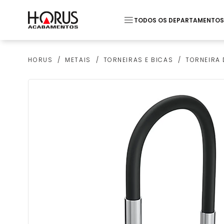
TODOS OS DEPARTAMENTOS
Termos mais buscados
METAIS
TORNEIRAS E BICAS
TORNEIRA 
HORUS
1
º
Piso
2
º
20x20