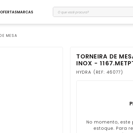
O que você procura?
OFERTAS
MARCAS
DE MESA
TORNEIRA DE ME
INOX - 1167.MET
HYDRA
REF
:
46077
P