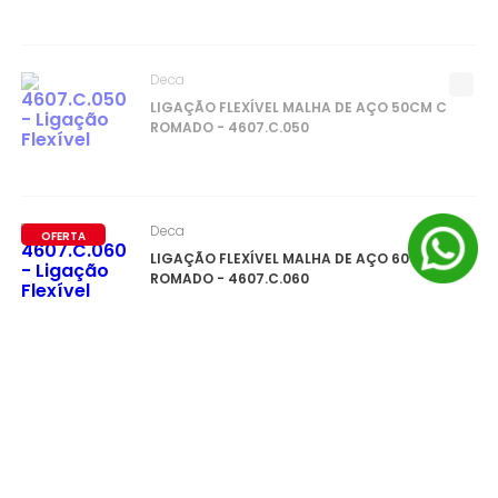
Deca
LIGAÇÃO FLEXÍVEL MALHA DE AÇO 50CM C
ROMADO - 4607.C.050
Deca
OFERTA
LIGAÇÃO FLEXÍVEL MALHA DE AÇO 60CM C
ROMADO - 4607.C.060
0
ITEM(S)
SELECIONADO(S)
R$
0
,
00
à vista no pix