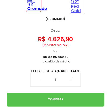
(
CROMADO
)
Deca
R$
4
.
625
,
90
(à vista no pix)
ou
10
x de
R$
462
,
59
no cartão de crédito
SELECIONE A
QUANTIDADE
－
＋
COMPRAR