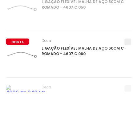
LIGAÇÃO FLEXÍVEL MALHA DE AÇO 50CM C
ROMADO - 4607.C.050
Deca
OFERTA
LIGAÇÃO FLEXÍVEL MALHA DE AÇO 60CM C
ROMADO - 4607.C.060
Deca
LIGAÇÃO FLEXÍVEL COM CONOPLA 40CM C
ORTEN - 4606.CT.040.MT
0
ITEM(S)
SELECIONADO(S)