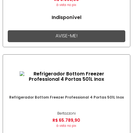
à vista no pix
Indisponível
AVISE-ME!
Refrigerador Bottom Freezer Professional 4 Portas 501L Inox
Bertazzoni
R$
65
.
789
,
90
à vista no pix