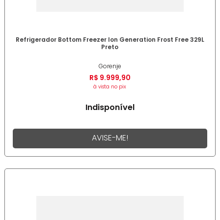
Refrigerador Bottom Freezer Ion Generation Frost Free 329L
Preto
Gorenje
R$
9
.
999
,
90
à vista no pix
Indisponível
AVISE-ME!