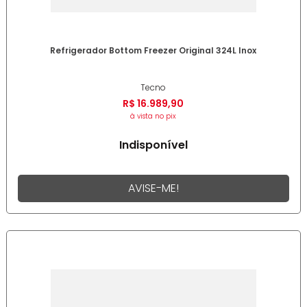
Refrigerador Bottom Freezer Original 324L Inox
Tecno
R$
16
.
989
,
90
à vista no pix
Indisponível
AVISE-ME!