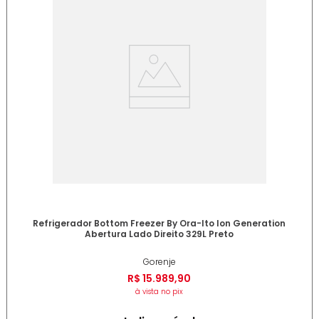
Refrigerador Bottom Freezer By Ora-Ito Ion Generation
Abertura Lado Direito 329L Preto
Gorenje
R$
15
.
989
,
90
à vista no pix