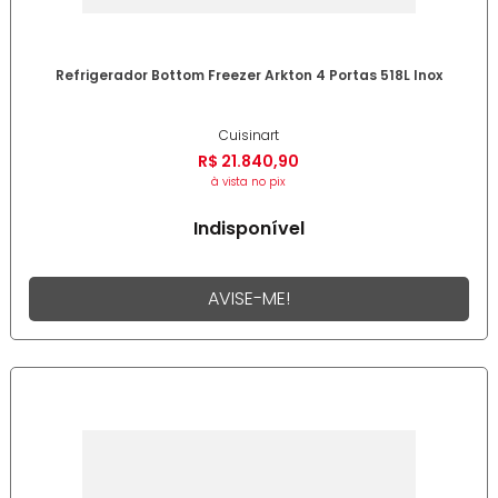
Refrigerador Bottom Freezer Arkton 4 Portas 518L Inox
Cuisinart
R$
21
.
840
,
90
à vista no pix
Indisponível
AVISE-ME!