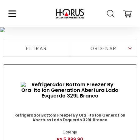
REFRIGERADOR BOTTOM FREEZER
FILTRAR
RELEVÂNCIA
MAIS VENDIDOS
MAIS RECENTES
DESCONTOS
MAIOR PREÇO
MENOR PREÇO
DE A A Z
DE Z A A
Refrigerador Bottom Freezer By Ora-Ito Ion Generation
Abertura Lado Esquerdo 329L Branco
Gorenje
R$
5
.
999
,
90