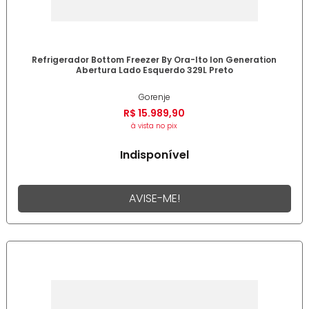
Refrigerador Bottom Freezer By Ora-Ito Ion Generation
Abertura Lado Esquerdo 329L Preto
Gorenje
R$
15
.
989
,
90
à vista no pix
Indisponível
AVISE-ME!