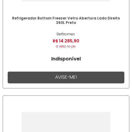
Refrigerador Bottom Freezer Vetro Abertura Lado Direito
360L Preto
Elettromec
R$
14
.
285
,
90
à vista no pix
Indisponível
AVISE-ME!