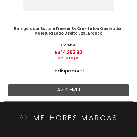
Refrigerador Bottom Freezer By Ora-Ito Ion Generation
Abertura Lado Direito 329L Branco
Gorenje
R$
14
.
285
,
90
à vista no pix
Indisponível
AVISE-ME!
AS
MELHORES MARCAS