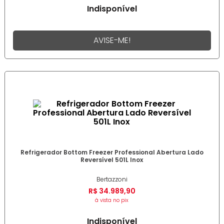
Indisponível
AVISE-ME!
Refrigerador Bottom Freezer Professional Abertura Lado
Reversível 501L Inox
Bertazzoni
R$
34
.
989
,
90
à vista no pix
Indisponível