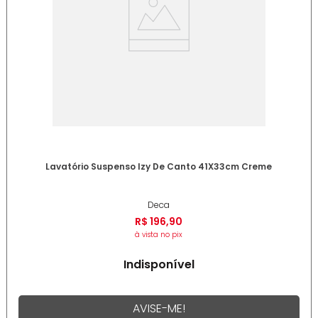
Lavatório Suspenso Izy De Canto 41X33cm Creme
Deca
R$
196
,
90
à vista no pix
Indisponível
AVISE-ME!