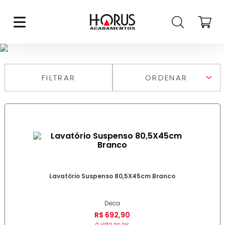
LAVATÓRIO SUSPENSO
FILTRAR
RELEVÂNCIA
MAIS VENDIDOS
MAIS RECENTES
DESCONTOS
MAIOR PREÇO
MENOR PREÇO
DE A A Z
DE Z A A
Lavatório Suspenso 80,5X45cm Branco
Deca
R$
692
,
90
à vista no pix