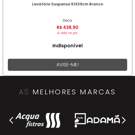
Lavatório Suspenso 51X39cm Branco
Deca
R$
438
,
90
à vista no pix
Indisponível
AVISE-ME!
AS
MELHORES MARCAS