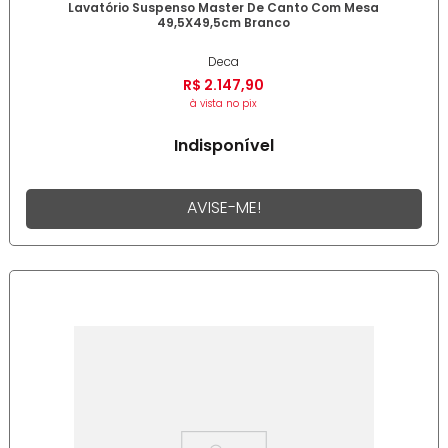
Lavatório Suspenso Master De Canto Com Mesa
49,5X49,5cm Branco
Deca
R$
2
.
147
,
90
à vista no pix
Indisponível
AVISE-ME!