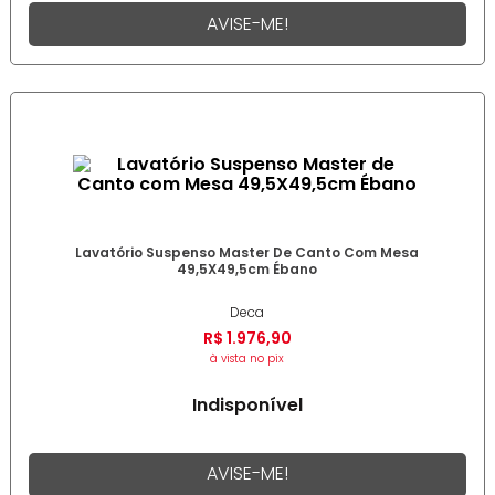
AVISE-ME!
Lavatório Suspenso Master De Canto Com Mesa
49,5X49,5cm Ébano
Deca
R$
1
.
976
,
90
à vista no pix
Indisponível
AVISE-ME!