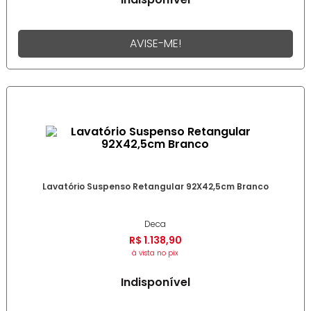
AVISE-ME!
Lavatório Suspenso Retangular 92X42,5cm Branco
Deca
R$
1
.
138
,
90
à vista no pix
Indisponível