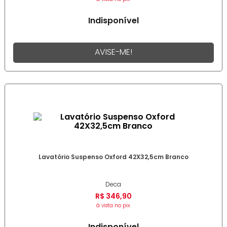
Indisponível
AVISE-ME!
Lavatório Suspenso Oxford 42X32,5cm Branco
Deca
R$
346
,
90
à vista no pix
Indisponível