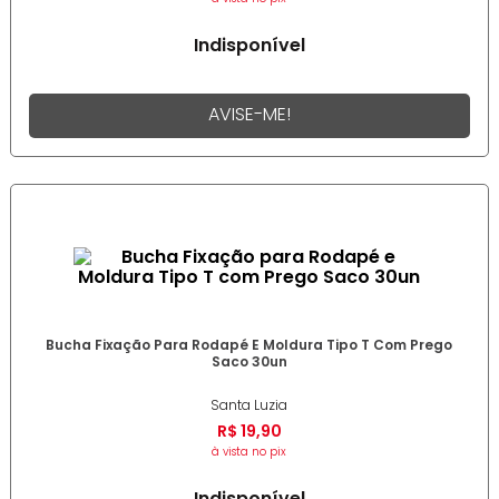
Indisponível
AVISE-ME!
Bucha Fixação Para Rodapé E Moldura Tipo T Com Prego
Saco 30un
Santa Luzia
R$
19
,
90
à vista no pix
Indisponível