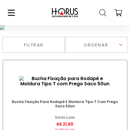
BUCHA FIXAÇÃO
FILTRAR
RELEVÂNCIA
MAIS VENDIDOS
MAIS RECENTES
DESCONTOS
MAIOR PREÇO
MENOR PREÇO
DE A A Z
DE Z A A
Bucha Fixação Para Rodapé E Moldura Tipo T Com Prego
Saco 50un
Santa Luzia
R$
21
,
90
à vista no pix