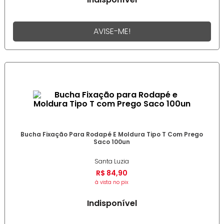
AVISE-ME!
Bucha Fixação Para Rodapé E Moldura Tipo T Com Prego
Saco 100un
Santa Luzia
R$
84
,
90
à vista no pix
Indisponível