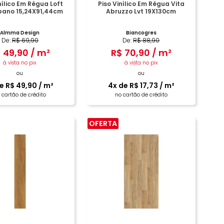
nílico Em Régua Loft
Piso Vinílico Em Régua Vita
bano 15,24X91,44cm
Abruzzo Lvt 19X130cm
Almma Design
Biancogres
De:
R$
69
,
90
De:
R$
88
,
90
$
49
,
90
/
m²
R$
70
,
90
/
m²
à vista no pix
à vista no pix
ou
ou
de
R$
49
,
90
/
m²
4
x de
R$
17
,
73
/
m²
 cartão de crédito
no cartão de crédito
OFERTA
COMPRAR
COMPRAR