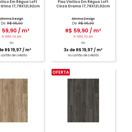
nílico Em Régua Loft
Piso Vinílico Em Régua Loft
átina 17,78X121,92cm
Cinza Drama 17,78X121,92cm
Almma Design
Almma Design
De:
R$
95
,
90
De:
R$
95
,
90
$
59
,
90
/
m²
R$
59
,
90
/
m²
à vista no pix
à vista no pix
ou
ou
de
R$
19
,
97
/
m²
3
x de
R$
19
,
97
/
m²
 cartão de crédito
no cartão de crédito
OFERTA
COMPRAR
COMPRAR