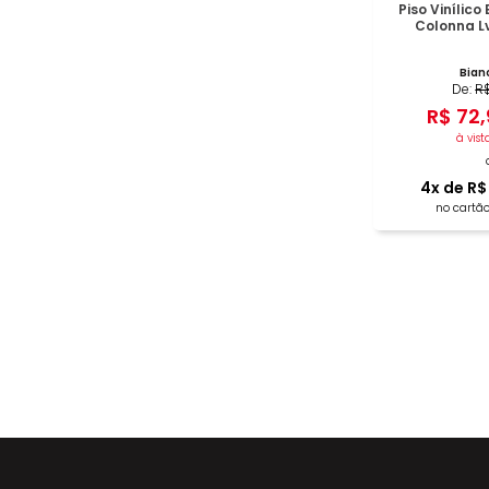
Piso Vinílic
Colonna L
Bian
De:
R
R$
72
,
à vist
4
x de
R$
no cartão