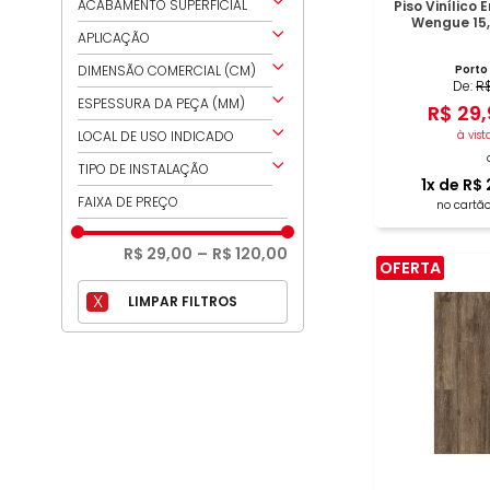
ABRUZZO
ACABAMENTO SUPERFICIAL
Piso Vinílico
MARROM
Wengue 15
ACIMENTADO PACÍFICO
ACETINADO
APLICAÇÃO
BRANCO PÁTINA
ANTIDERRAPANTE
PAREDE E PISO
DIMENSÃO COMERCIAL (CM)
Porto
CARVALHO EXÓTICO
De:
R
FOSCO
PISO
ANTIDERRAPANTE
15,24X91,44
ESPESSURA DA PEÇA (MM)
R$
29
,
NA
CASTANHO DESEJO
20X130
3
LOCAL DE USO INDICADO
à vist
CHUMBO NOBRE
18,24X122,24
2,5
ÁREA INTERNA
TIPO DE INSTALAÇÃO
CINZA DRAMA
17,78X121,92
1
x de
R$
2
ANTIDERRAPANTE
COLADO
FAIXA DE PREÇO
20X150
no cartão
CINZA GELO
91,44X91,44
COLONNA
R$ 29,00
–
R$ 120,00
20X120
OFERTA
GÉRBERA
90X90
COM