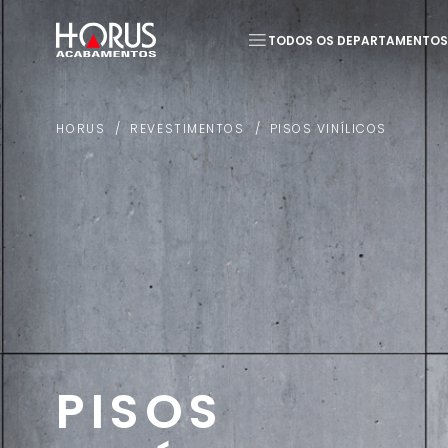
TODOS OS DEPARTAMENTOS
Termos mais buscados
REVESTIMENTOS
PISOS VINÍLICOS
HORUS
1
º
Piso
2
º
20x20
PISOS