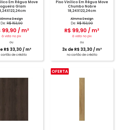
nílico Em Régua Move
Piso Vinílico Em Régua Move
ogueira Glam
Chumbo Nobre
8,24X122,24cm
18,24X122,24cm
Almma Design
Almma Design
De:
R$
153
,
90
De:
R$
153
,
90
$
99
,
90
/
m²
R$
99
,
90
/
m²
à vista no pix
à vista no pix
ou
ou
de
R$
33
,
30
/
m²
3
x de
R$
33
,
30
/
m²
 cartão de crédito
no cartão de crédito
OFERTA
COMPRAR
COMPRAR