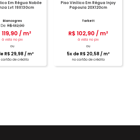
ílico Em Régua Nobile
Piso Vinílico Em Régua Injoy
nza Lvt 19X130cm
Papoula 20X120cm
Biancogres
Tarkett
De:
R$
132
,
90
$
119
,
90
/
m²
R$
102
,
90
/
m²
à vista no pix
à vista no pix
ou
ou
de
R$
29
,
98
/
m²
5
x de
R$
20
,
58
/
m²
 cartão de crédito
no cartão de crédito