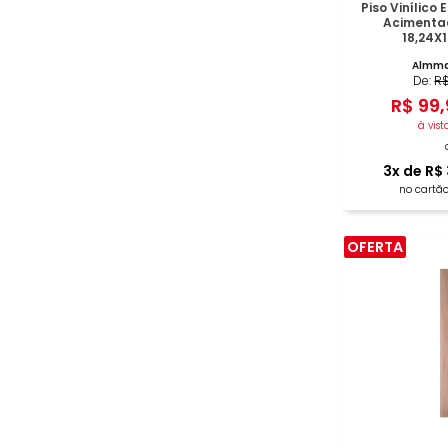
Piso Vinílico
Acimentad
18,24X
Almma
De:
R
R$
99
,
à vist
3
x de
R$
no cartão
OFERTA
COM