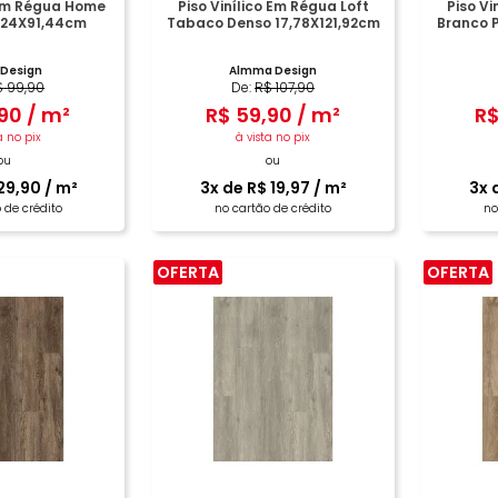
 Em Régua Home
Piso Vinílico Em Régua Loft
Piso Vi
,24X91,44cm
Tabaco Denso 17,78X121,92cm
Branco P
 Design
Almma Design
$
99
,
90
De:
R$
107
,
90
90
/
m²
R$
59
,
90
/
m²
R
a no pix
à vista no pix
ou
ou
29
,
90
/
m²
3
x de
R$
19
,
97
/
m²
3
x 
 de crédito
no cartão de crédito
no
OFERTA
OFERTA
PRAR
COMPRAR