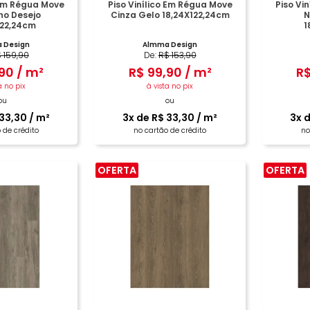
 Em Régua Move
Piso Vinílico Em Régua Move
Piso Vi
o Desejo
Cinza Gelo 18,24X122,24cm
N
122,24cm
1
 Design
Almma Design
$
159
,
90
De:
R$
153
,
90
90
/
m²
R$
99
,
90
/
m²
R
a no pix
à vista no pix
ou
ou
33
,
30
/
m²
3
x de
R$
33
,
30
/
m²
3
x 
 de crédito
no cartão de crédito
no
OFERTA
OFERTA
PRAR
COMPRAR