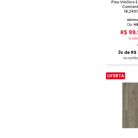
Piso Vinílico
Castanh
18,24X
Almma
De:
R
R$
99
,
à vist
3
x de
R$
no cartão
OFERTA
COM