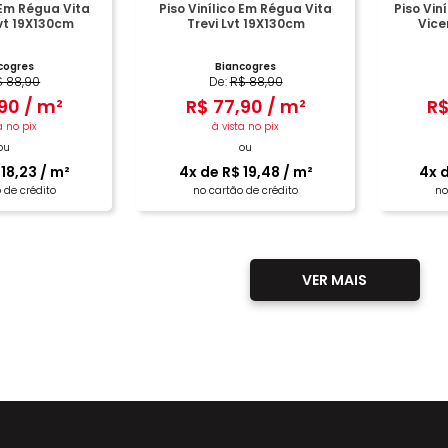
o Em Régua Vita
Piso Vinílico Em Régua Vita
Piso Vin
vt 19X130cm
Trevi Lvt 19X130cm
Vice
cogres
Biancogres
$
88
,
90
De:
R$
88
,
90
90
/
m²
R$
77
,
90
/
m²
R
a no pix
à vista no pix
ou
ou
18
,
23
/
m²
4
x de
R$
19
,
48
/
m²
4
x 
 de crédito
no cartão de crédito
no