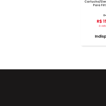
Cartucho/Elem
Para Fil
D
R$
1
à vist
Indis