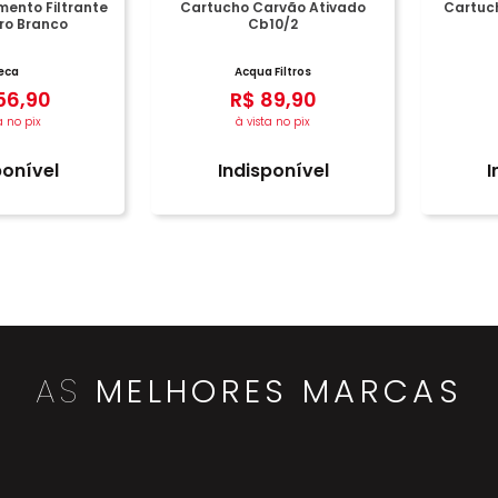
ento Filtrante
Cartucho Carvão Ativado
Cartuch
tro Branco
Cb10/2
eca
Acqua Filtros
56
,
90
R$
89
,
90
a no pix
à vista no pix
ponível
Indisponível
I
AS
MELHORES MARCAS