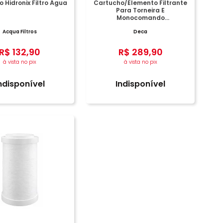
 Hidronix Filtro Água
Cartucho/Elemento Filtrante
Para Torneira E
Monocomando
Couple/Single/Twin Branco
Acqua Filtros
Deca
R$
132
,
90
R$
289
,
90
à vista no pix
à vista no pix
ndisponível
Indisponível