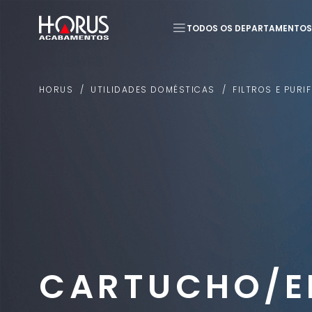
TODOS OS DEPARTAMENTOS
Termos mais buscados
UTILIDADES DOMÉSTICAS
FILTROS E PURI
HORUS
1
º
Pastilha
2
º
Piso
CARTUCHO/E