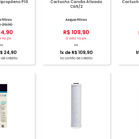
ipropileno P10
Cartucho Carvão Ativado
Cartucho
Cb5/2
 Filtros
Acqua Filtros
$
29
,
90
24
,
90
R$
109
,
90
a no pix
à vista no pix
ou
ou
I
$
24
,
90
1
x de
R$
109
,
90
 de crédito
no cartão de crédito