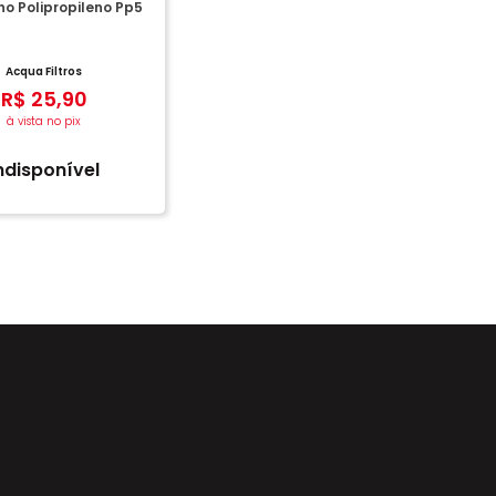
o Polipropileno Pp5
Acqua Filtros
R$
25
,
90
à vista no pix
ndisponível