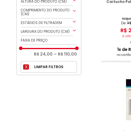
NA
ALTURA DO PRODUTO (CM)
Cartucho Pol
25,5
COMPRIMENTO DO PRODUTO
(CM)
25
Acqua
26,1
ESTÁGIOS DE FILTRAGEM
De:
R
6,6
24,8
R$
3
1
LARGURA DO PRODUTO (CM)
6,5
à vist
12,75
6,6
FAIXA DE PREÇO
5
6,5
1
x de
R
5
R$ 24,00
–
R$ 110,00
no cartão
3