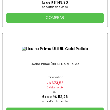
1
x de
R$
149
,
90
no cartão de crédito
COMPRAR
Lixeira Prime Útil 5L Gold Polido
Tramontina
R$
673
,
55
à vista no pix
ou
6
x de
R$
112
,
26
no cartão de crédito