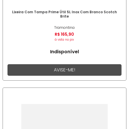
Lixeira Com Tampa Prime Útil 5L Inox Com Branco Scotch
Brite
Tramontina
R$
165
,
90
à vista no pix
Indisponível
AVISE-ME!