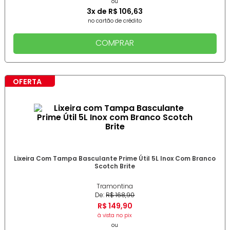
ou
3
x de
R$
106
,
63
no cartão de crédito
COMPRAR
OFERTA
Lixeira Com Tampa Basculante Prime Útil 5L Inox Com Branco
Scotch Brite
Tramontina
De:
R$
168
,
90
R$
149
,
90
à vista no pix
ou