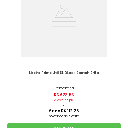
Lixeira Prime Útil 5L BLack Scotch Brite
Tramontina
R$
673
,
55
à vista no pix
ou
6
x de
R$
112
,
26
no cartão de crédito