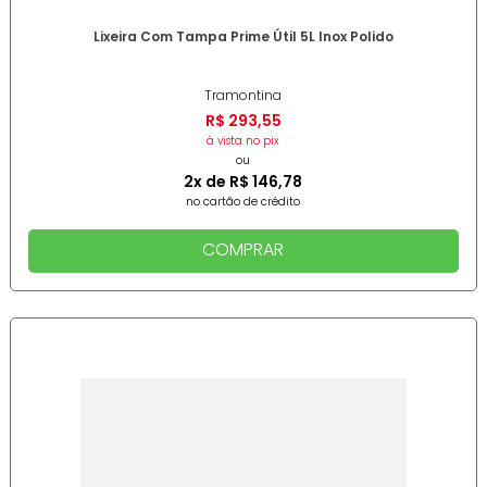
Lixeira Com Tampa Prime Útil 5L Inox Polido
Tramontina
R$
293
,
55
à vista no pix
ou
2
x de
R$
146
,
78
no cartão de crédito
COMPRAR