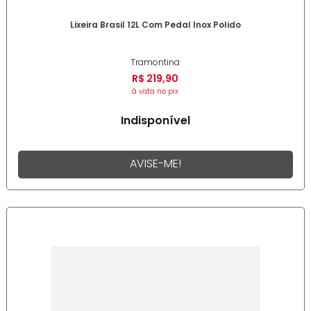
Lixeira Brasil 12L Com Pedal Inox Polido
Tramontina
R$
219
,
90
à vista no pix
Indisponível
AVISE-ME!