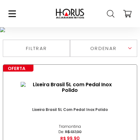
LIXEIRA CONVENCIONAL
FILTRAR
RELEVÂNCIA
MAIS VENDIDOS
OFERTA
MAIS RECENTES
DESCONTOS
MAIOR PREÇO
MENOR PREÇO
DE A A Z
DE Z A A
Lixeira Brasil 5L Com Pedal Inox Polido
Tramontina
De:
R$
137
,
90
R$
99
,
90