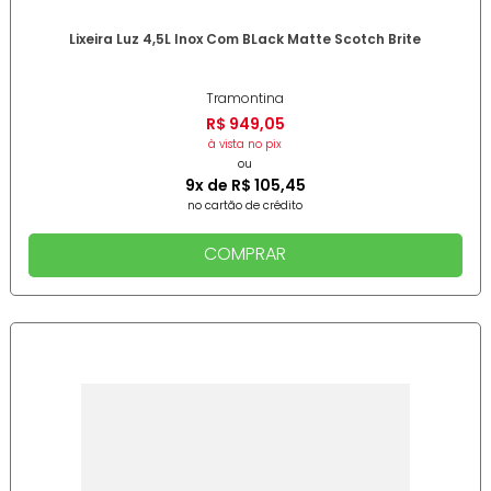
Lixeira Luz 4,5L Inox Com BLack Matte Scotch Brite
Tramontina
R$
949
,
05
à vista no pix
ou
9
x de
R$
105
,
45
no cartão de crédito
COMPRAR