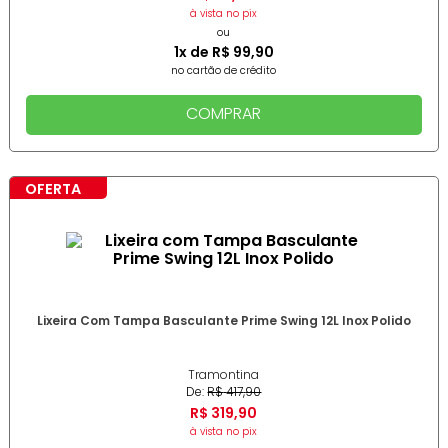
à vista no pix
ou
1
x de
R$
99
,
90
no cartão de crédito
COMPRAR
OFERTA
Lixeira Com Tampa Basculante Prime Swing 12L Inox Polido
Tramontina
De:
R$
417
,
90
R$
319
,
90
à vista no pix