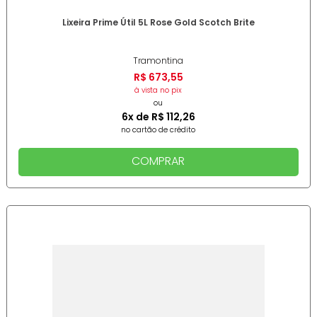
Lixeira Prime Útil 5L Rose Gold Scotch Brite
Tramontina
R$
673
,
55
à vista no pix
ou
6
x de
R$
112
,
26
no cartão de crédito
COMPRAR