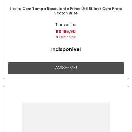
Lixeira Com Tampa Basculante Prime Útil 5L Inox Com Preto
Scotch Brite
Tramontina
R$
165
,
90
à vista no pix
Indisponível
AVISE-ME!