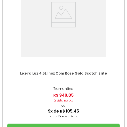
Lixeira Luz 4,5L Inox Com Rose Gold Scotch Brite
Tramontina
R$
949
,
05
à vista no pix
ou
9
x de
R$
105
,
45
no cartão de crédito