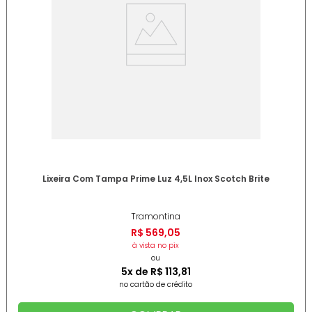
Lixeira Com Tampa Prime Luz 4,5L Inox Scotch Brite
Tramontina
R$
569
,
05
à vista no pix
ou
5
x de
R$
113
,
81
no cartão de crédito