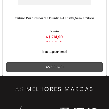
Tábua Para Cuba 3 E Quinline 41,5X35,5cm Prática
Franke
R$
214
,
90
à vista no pix
Indisponível
AVISE-ME!
AS
MELHORES MARCAS