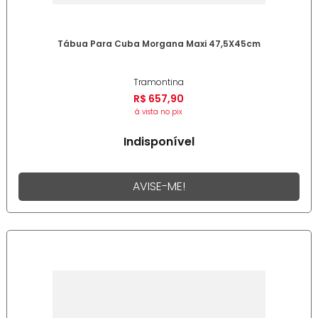
Tábua Para Cuba Morgana Maxi 47,5X45cm
Tramontina
R$
657
,
90
à vista no pix
Indisponível
AVISE-ME!