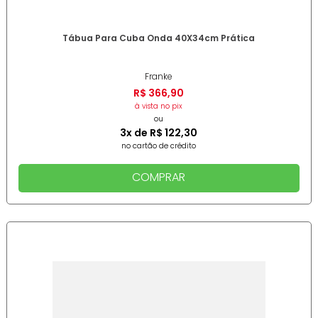
Tábua Para Cuba Onda 40X34cm Prática
Franke
R$
366
,
90
à vista no pix
ou
3
x de
R$
122
,
30
no cartão de crédito
COMPRAR