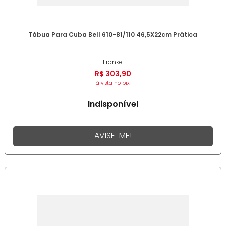
Tábua Para Cuba Bell 610-81/110 46,5X22cm Prática
Franke
R$
303
,
90
à vista no pix
Indisponível
AVISE-ME!