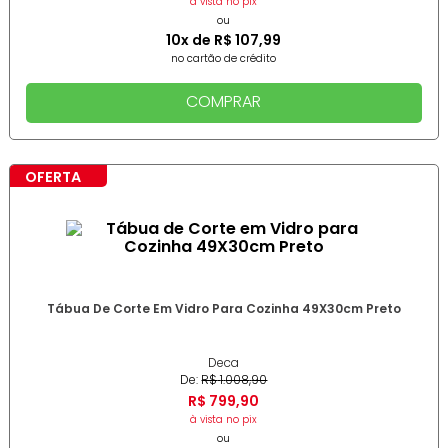
à vista no pix
ou
10
x de
R$
107
,
99
no cartão de crédito
COMPRAR
OFERTA
Tábua De Corte Em Vidro Para Cozinha 49X30cm Preto
Deca
De:
R$
1
.
008
,
90
R$
799
,
90
à vista no pix
ou