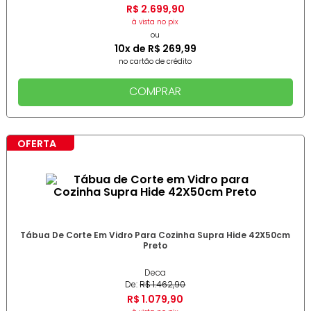
R$
2
.
699
,
90
à vista no pix
ou
10
x de
R$
269
,
99
no cartão de crédito
COMPRAR
OFERTA
Tábua De Corte Em Vidro Para Cozinha Supra Hide 42X50cm
Preto
Deca
De:
R$
1
.
462
,
90
R$
1
.
079
,
90