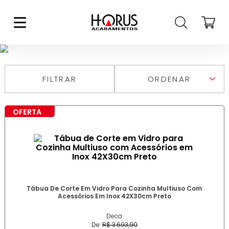
TÁBUAS DE CORTE
FILTRAR
RELEVÂNCIA
MAIS VENDIDOS
OFERTA
MAIS RECENTES
DESCONTOS
MAIOR PREÇO
MENOR PREÇO
DE A A Z
DE Z A A
Tábua De Corte Em Vidro Para Cozinha Multiuso Com
Acessórios Em Inox 42X30cm Preto
Deca
De:
R$
3
.
693
,
90