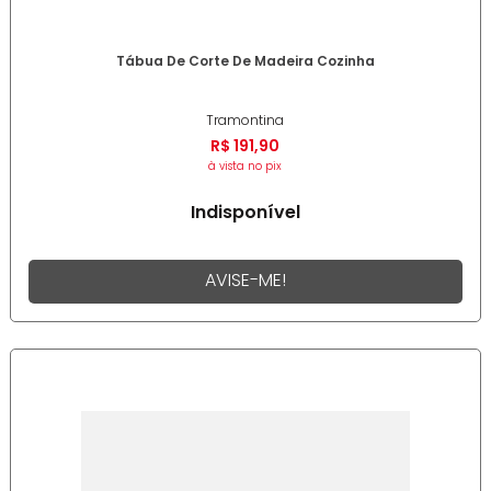
Tábua De Corte De Madeira Cozinha
Tramontina
R$
191
,
90
à vista no pix
Indisponível
AVISE-ME!