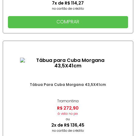
7
x de
R$
114
,
27
no cartão de crédito
COMPRAR
Tábua Para Cuba Morgana 43,5X41cm
Tramontina
R$
272
,
90
à vista no pix
ou
2
x de
R$
136
,
45
no cartão de crédito