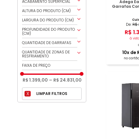
PRETO
ACABAMENTO SUPERFICIAL
Adega Eas
EVOL
Garrafas Com
PRETO COM INOX
TRAMONTINA
NA
ALTURA DO PRODUTO (CM)
183,5
LARGURA DO PRODUTO (CM)
Cui
De:
R$
180
76
PROFUNDIDADE DO PRODUTO
R$
1
.
(CM)
177
70
à vist
176,2
75,5
QUANTIDADE DE GARRAFAS
69,5
176
75
69
110
10
x de
QUANTIDADE DE ZONAS DE
RESFRIAMENTO
175
69,5
68
no cartão
12
148
68
1
FAIXA DE PREÇO
67,7
15
139
66
2
61,2
154
128,5
60
3
R$ 1.399,00
–
R$ 24.831,00
60
18
121,5
59,5
59,5
181
57,5
58,7
24
57,2
28
57
33
34