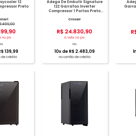
ycooler 12
Adega De Embutir Signature
Adeg
pressor Preto
122 Garrafas Inverter
Garra
Compressor 1 Portas Preto
Inox
sinart
Crissair
3
.
499
,
90
399
,
90
R$
24
.
830
,
90
R
a no pix
à vista no pix
ou
ou
I
R$
139
,
99
10
x de
R$
2
.
483
,
09
 de crédito
no cartão de crédito