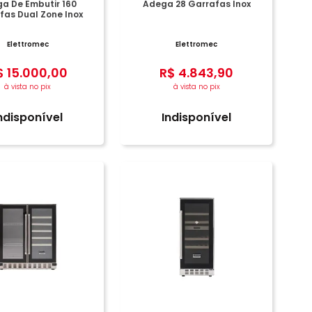
a De Embutir 160
Adega 28 Garrafas Inox
fas Dual Zone Inox
Elettromec
Elettromec
$
15
.
000
,
00
R$
4
.
843
,
90
à vista no pix
à vista no pix
ndisponível
Indisponível