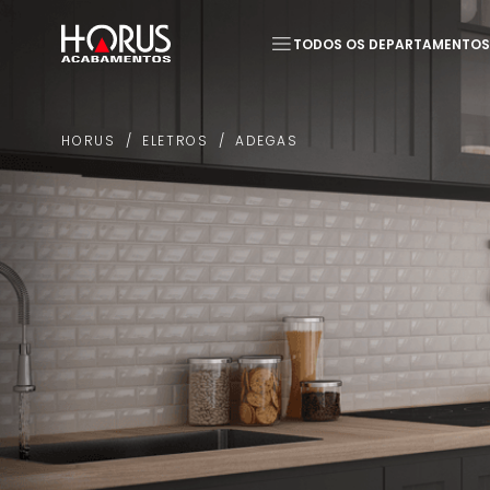
TODOS OS DEPARTAMENTOS
Termos mais buscados
ELETROS
ADEGAS
HORUS
1
º
Piso
2
º
20x20