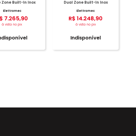
 Zone Built-In Inox
Dual Zone Built-In Inox
Elettromec
Elettromec
$
7
.
265
,
90
R$
14
.
248
,
90
à vista no pix
à vista no pix
ndisponível
Indisponível