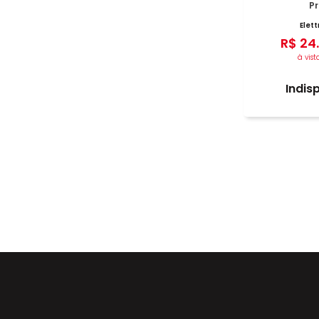
Pr
Elet
R$
24
.
à vist
Indis