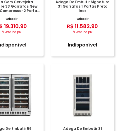
a Com Cervejeira
Adega De Embutir Signature
ure 33 Garrafas New
31 Garrafas 1 Portas Preto
 Compressor 2 Portas
Inox
Preto Inox
Crissair
Crissair
$
19
.
310
,
90
R$
11
.
582
,
90
à vista no pix
à vista no pix
ndisponível
Indisponível
ga De Embutir 56
Adega De Embutir 31