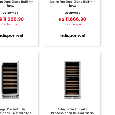
s Dual Zone Built-In
Garrafas Dual Zone Built-In
Inox
Inox
Elettromec
Elettromec
$
11
.
666
,
90
R$
11
.
666
,
90
à vista no pix
à vista no pix
ndisponível
Indisponível
ega De Embutir
Adega De Embutir
sional 34 Garrafas
Professional 110 Garrafas