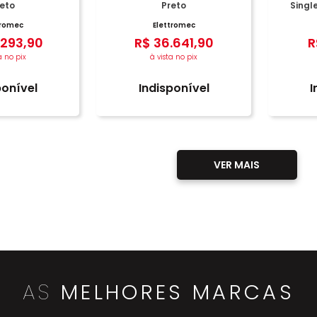
eto
Preto
Single
tromec
Elettromec
293
,
90
R$
36
.
641
,
90
R
a no pix
à vista no pix
ponível
Indisponível
I
AS
MELHORES MARCAS