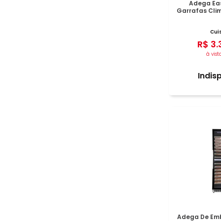
Adega Eas
Garrafas Clim
Cui
R$
3
.
à vist
Indis
Adega De Emb