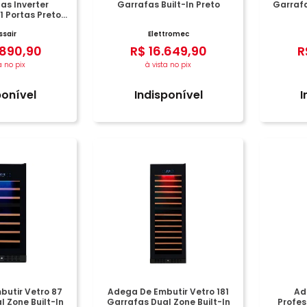
as Inverter
Garrafas Built-In Preto
Garrafa
 Portas Preto
nox
ssair
Elettromec
890
,
90
R$
16
.
649
,
90
R
a no pix
à vista no pix
ponível
Indisponível
I
utir Vetro 87
Adega De Embutir Vetro 181
Ad
 Zone Built-In
Garrafas Dual Zone Built-In
Profes