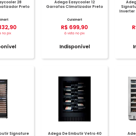
ycooler 28
Adega Easycooler 12
Adeg
atizador Preto
Garrafas Climatizador Preto
Signat
Inverter
sinart
Cuisinart
332
,
90
R$
699
,
90
R
a no pix
à vista no pix
ponível
Indisponível
I
utir Signature
Adega De Embutir Vetro 40
Ade