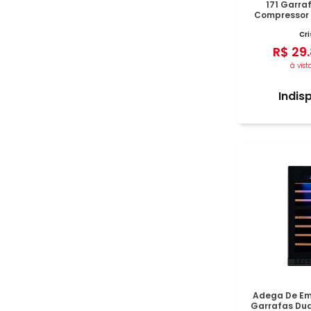
171 Garraf
Compressor 1
I
Cri
R$
29
.
à vist
Indis
Adega De Emb
Garrafas Dual