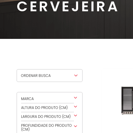
CERVEJEIRA
RELEVÂNCIA
MAIS VENDIDOS
MAIS RECENTES
MARCA
DESCONTOS
CUISINART
MAIOR PREÇO
ALTURA DO PRODUTO (CM)
MENOR PREÇO
CRISSAIR
86
LARGURA DO PRODUTO (CM)
DE A A Z
DE Z A A
76
PROFUNDIDADE DO PRODUTO
(CM)
60