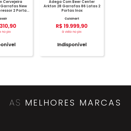
 Cervejeira
Adega Com Beer Center
 Garrafas New
Arkton 28 Garrafas 86 Latas 2
ressor 2 Portas
Portas Inox
o Inox
ssair
Cuisinart
310
,
90
R$
19
.
999
,
90
a no pix
à vista no pix
ponível
Indisponível
AS
MELHORES MARCAS