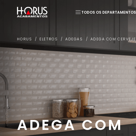
TODOS OS DEPARTAMENTOS
Termos mais buscados
ELETROS
ADEGAS
ADEGA COM CERVEJE
HORUS
1
º
Piso
2
º
20x20
ADEGA COM