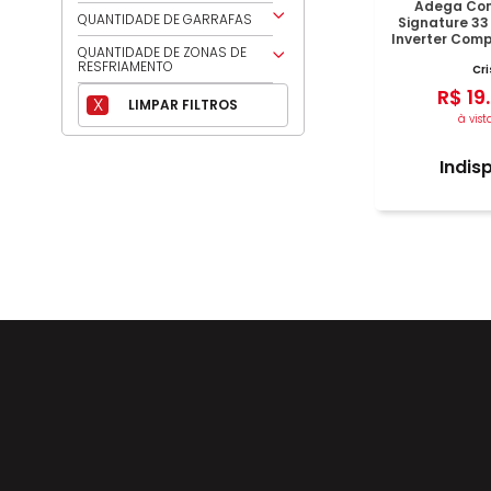
Adega Com
75
QUANTIDADE DE GARRAFAS
Signature 33
Inverter Comp
57
28
QUANTIDADE DE ZONAS DE
Pret
RESFRIAMENTO
Cri
33
R$
19
.
2
à vist
Indis