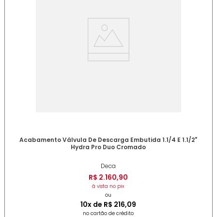
Acabamento Válvula De Descarga Embutida 1.1/4 E 1.1/2"
Hydra Pro Duo Cromado
Deca
R$
2
.
160
,
90
à vista no pix
ou
10
x de
R$
216
,
09
no cartão de crédito