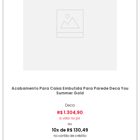
Acabamento Para Caixa Embutida Para Parede Deca You
Summer Gold
Deca
R$
1
.
304
,
90
à vista no pix
ou
10
x de
R$
130
,
49
no cartão de crédito