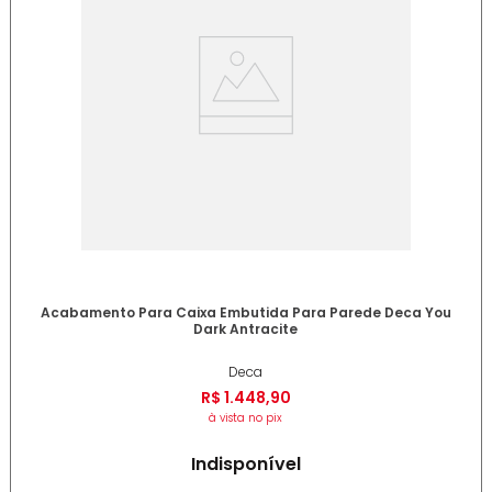
Acabamento Para Caixa Embutida Para Parede Deca You
Dark Antracite
Deca
R$
1
.
448
,
90
à vista no pix
Indisponível