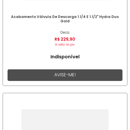
Acabamento Válvula De Descarga 1.1/4 E 1.1/2" Hydra Duo
Gold
Deca
R$
229
,
90
à vista no pix
Indisponível
AVISE-ME!