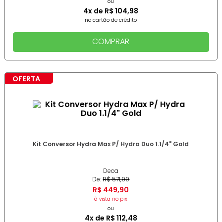
ou
4
x de
R$
104
,
98
no cartão de crédito
COMPRAR
OFERTA
Kit Conversor Hydra Max P/ Hydra Duo 1.1/4" Gold
Deca
De:
R$
571
,
90
R$
449
,
90
à vista no pix
ou
4
x de
R$
112
,
48