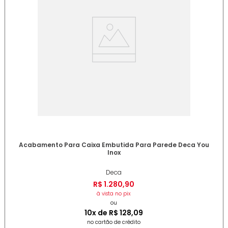
Acabamento Para Caixa Embutida Para Parede Deca You
Inox
Deca
R$
1
.
280
,
90
à vista no pix
ou
10
x de
R$
128
,
09
no cartão de crédito