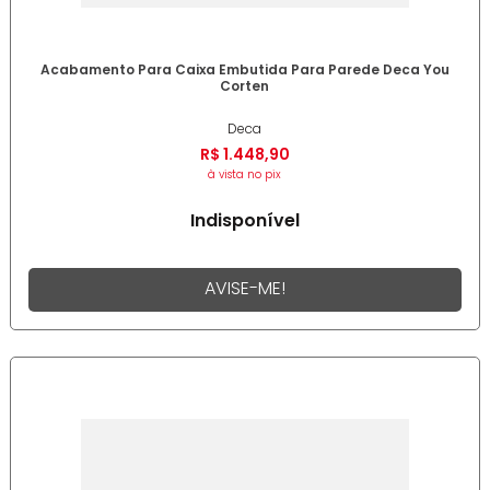
Acabamento Para Caixa Embutida Para Parede Deca You
Corten
Deca
R$
1
.
448
,
90
à vista no pix
Indisponível
AVISE-ME!