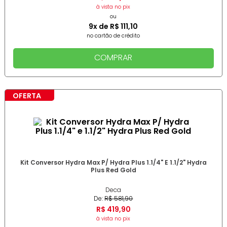
à vista no pix
ou
9
x de
R$
111
,
10
no cartão de crédito
COMPRAR
OFERTA
Kit Conversor Hydra Max P/ Hydra Plus 1.1/4" E 1.1/2" Hydra
Plus Red Gold
Deca
De:
R$
581
,
90
R$
419
,
90
à vista no pix