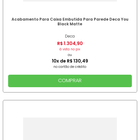
Acabamento Para Caixa Embutida Para Parede Deca You
Black Matte
Deca
R$
1
.
304
,
90
à vista no pix
ou
10
x de
R$
130
,
49
no cartão de crédito
COMPRAR