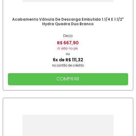
Acabamento Válvula De Descarga Embutida 1.1/4 E 1.1/2"
Hydra Quadra Duo Branco
Deca
R$
667
,
90
à vista no pix
ou
6
x de
R$
111
,
32
no cartão de crédito
COMPRAR