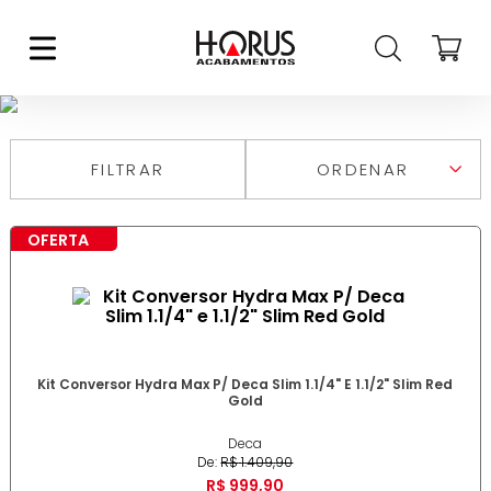
ACABAMENTO VÁLVULA DE
DESCARGA
FILTRAR
RELEVÂNCIA
MAIS VENDIDOS
OFERTA
MAIS RECENTES
DESCONTOS
MAIOR PREÇO
MENOR PREÇO
DE A A Z
DE Z A A
Kit Conversor Hydra Max P/ Deca Slim 1.1/4" E 1.1/2" Slim Red
Gold
Deca
De:
R$
1
.
409
,
90
R$
999
,
90