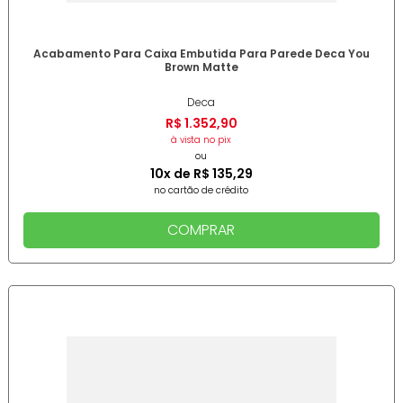
Acabamento Para Caixa Embutida Para Parede Deca You
Brown Matte
Deca
R$
1
.
352
,
90
à vista no pix
ou
10
x de
R$
135
,
29
no cartão de crédito
COMPRAR