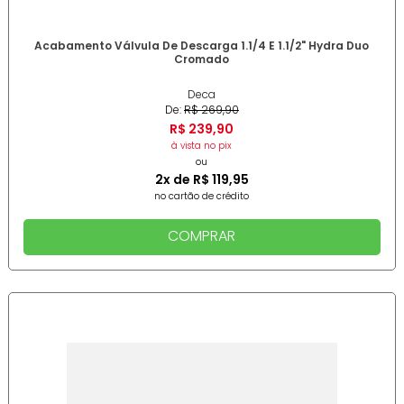
Acabamento Válvula De Descarga 1.1/4 E 1.1/2" Hydra Duo
Cromado
Deca
De:
R$
269
,
90
R$
239
,
90
à vista no pix
ou
2
x de
R$
119
,
95
no cartão de crédito
COMPRAR