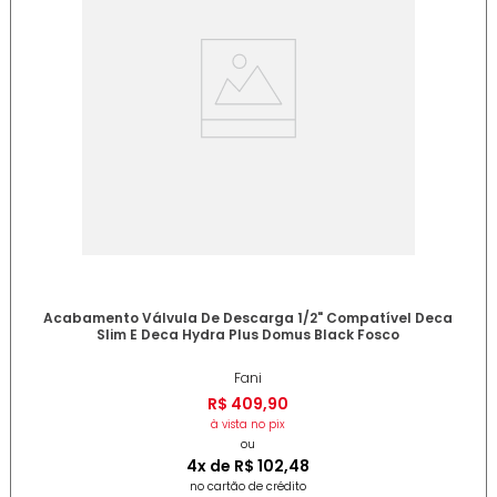
Acabamento Válvula De Descarga 1/2" Compatível Deca
Slim E Deca Hydra Plus Domus Black Fosco
Fani
R$
409
,
90
à vista no pix
ou
4
x de
R$
102
,
48
no cartão de crédito