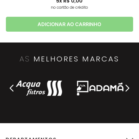
5
x
R$
0
,
00
no cartão de crédito
ADICIONAR AO CARRINHO
AS
MELHORES MARCAS