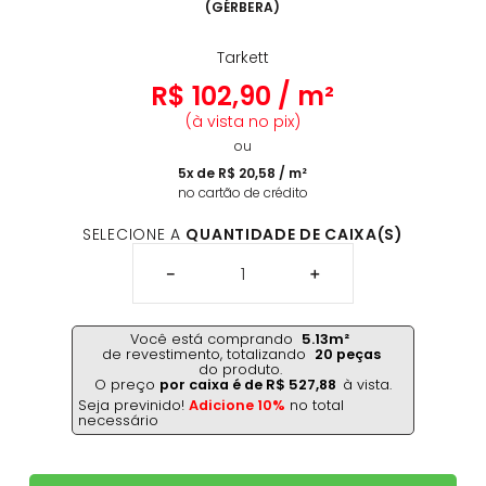
(
GÉRBERA
)
Tarkett
R$
102
,
90
/
m²
(à vista no pix)
ou
5
x de
R$
20
,
58
/
m²
no cartão de crédito
SELECIONE A
QUANTIDADE DE CAIXA(S)
－
＋
Você está comprando
5.13
m²
de revestimento,
totalizando
20
peças
do produto.
O preço
por caixa é de
R$
527
,
88
à vista.
Seja previnido!
Adicione 10%
no total
necessário