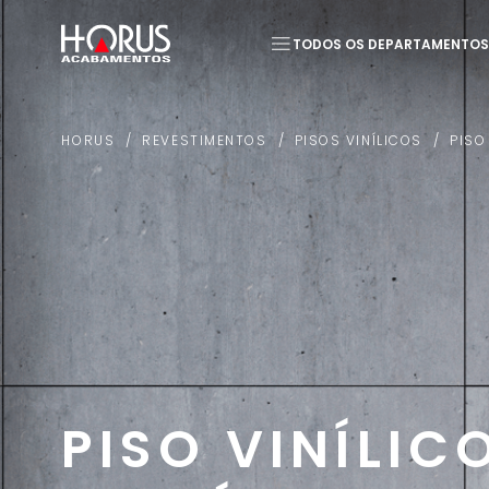
TODOS OS DEPARTAMENTOS
Termos mais buscados
REVESTIMENTOS
PISOS VINÍLICOS
PISO
HORUS
1
º
Piso
2
º
20x20
PISO VINÍLIC