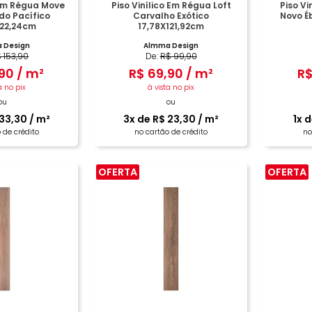
 Em Régua Move
Piso Vinílico Em Régua Loft
Piso Vi
o Pacífico
Carvalho Exótico
Novo É
122,24cm
17,78X121,92cm
 Design
Almma Design
$
153
,
90
De:
R$
99
,
90
90
/
m²
R$
69
,
90
/
m²
R
a no pix
à vista no pix
ou
ou
33
,
30
/
m²
3
x de
R$
23
,
30
/
m²
1
x 
 de crédito
no cartão de crédito
no
OFERTA
OFERTA
PRAR
COMPRAR