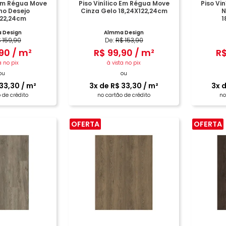
 Em Régua Move
Piso Vinílico Em Régua Move
Piso Vi
o Desejo
Cinza Gelo 18,24X122,24cm
N
122,24cm
1
 Design
Almma Design
$
159
,
90
De:
R$
153
,
90
90
/
m²
R$
99
,
90
/
m²
R
a no pix
à vista no pix
ou
ou
33
,
30
/
m²
3
x de
R$
33
,
30
/
m²
3
x 
 de crédito
no cartão de crédito
no
OFERTA
OFERTA
PRAR
COMPRAR