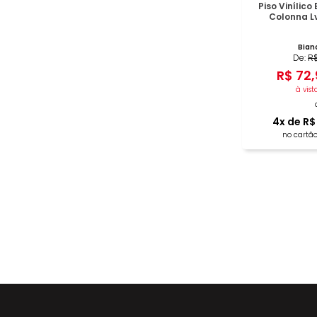
Piso Vinílic
Colonna L
Bian
De:
R
R$
72
,
à vist
4
x de
R$
no cartão