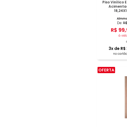
Piso Vinílico
Acimentad
18,24X
Almma
De:
R
R$
99
,
à vist
3
x de
R$
no cartão
OFERTA
COM