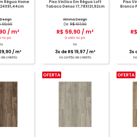
 Em Régua Home
Piso Vinílico Em Régua Loft
Piso Vi
,24X91,44cm
Tabaco Denso 17,78X121,92cm
Branco P
 Design
Almma Design
$
99
,
90
De:
R$
107
,
90
90
/
m²
R$
59
,
90
/
m²
R
a no pix
à vista no pix
ou
ou
29
,
90
/
m²
3
x de
R$
19
,
97
/
m²
3
x 
 de crédito
no cartão de crédito
no
OFERTA
OFERTA
PRAR
COMPRAR