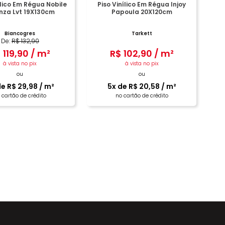
ílico Em Régua Nobile
Piso Vinílico Em Régua Injoy
nza Lvt 19X130cm
Papoula 20X120cm
Biancogres
Tarkett
De:
R$
132
,
90
$
119
,
90
/
m²
R$
102
,
90
/
m²
à vista no pix
à vista no pix
ou
ou
de
R$
29
,
98
/
m²
5
x de
R$
20
,
58
/
m²
 cartão de crédito
no cartão de crédito