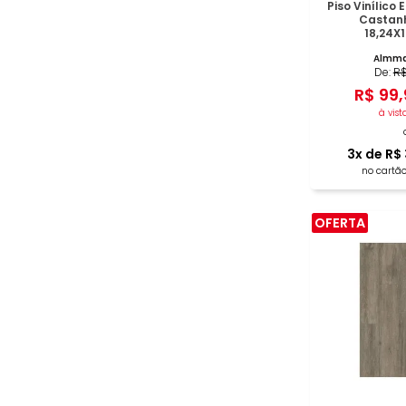
Piso Vinílico
Castanh
18,24X
Almma
De:
R
R$
99
,
à vist
3
x de
R$
no cartão
OFERTA
COM