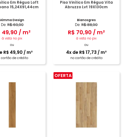
nílico Em Régua Loft
Piso Vinílico Em Régua Vita
bano 15,24X91,44cm
Abruzzo Lvt 19X130cm
Almma Design
Biancogres
De:
R$
69
,
90
De:
R$
88
,
90
$
49
,
90
/
m²
R$
70
,
90
/
m²
à vista no pix
à vista no pix
ou
ou
de
R$
49
,
90
/
m²
4
x de
R$
17
,
73
/
m²
 cartão de crédito
no cartão de crédito
OFERTA
COMPRAR
COMPRAR