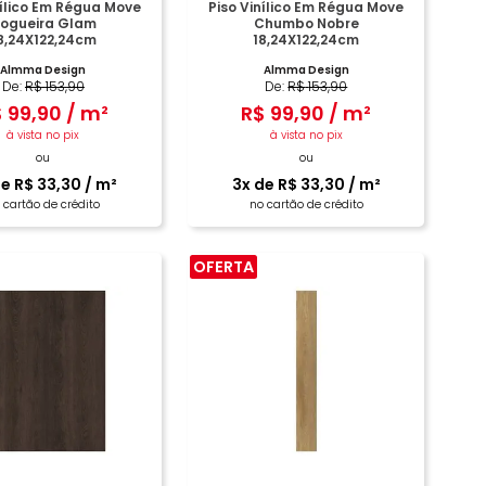
nílico Em Régua Move
Piso Vinílico Em Régua Move
ogueira Glam
Chumbo Nobre
8,24X122,24cm
18,24X122,24cm
Almma Design
Almma Design
De:
R$
153
,
90
De:
R$
153
,
90
$
99
,
90
/
m²
R$
99
,
90
/
m²
à vista no pix
à vista no pix
ou
ou
de
R$
33
,
30
/
m²
3
x de
R$
33
,
30
/
m²
 cartão de crédito
no cartão de crédito
OFERTA
COMPRAR
COMPRAR