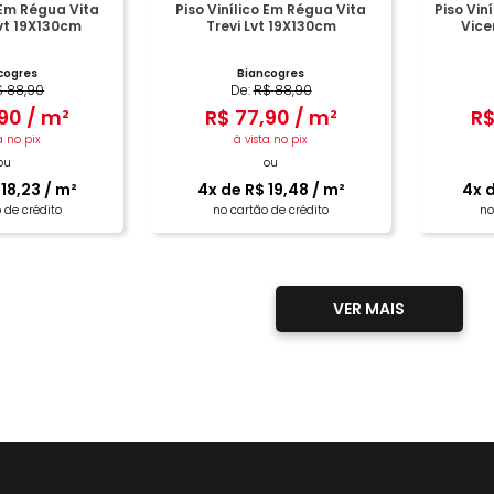
o Em Régua Vita
Piso Vinílico Em Régua Vita
Piso Vin
vt 19X130cm
Trevi Lvt 19X130cm
Vice
cogres
Biancogres
$
88
,
90
De:
R$
88
,
90
90
/
m²
R$
77
,
90
/
m²
R
a no pix
à vista no pix
ou
ou
18
,
23
/
m²
4
x de
R$
19
,
48
/
m²
4
x 
 de crédito
no cartão de crédito
no