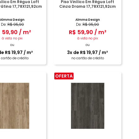
nílico Em Régua Loft
Piso Vinílico Em Régua Loft
átina 17,78X121,92cm
Cinza Drama 17,78X121,92cm
Almma Design
Almma Design
De:
R$
95
,
90
De:
R$
95
,
90
$
59
,
90
/
m²
R$
59
,
90
/
m²
à vista no pix
à vista no pix
ou
ou
de
R$
19
,
97
/
m²
3
x de
R$
19
,
97
/
m²
 cartão de crédito
no cartão de crédito
OFERTA
COMPRAR
COMPRAR