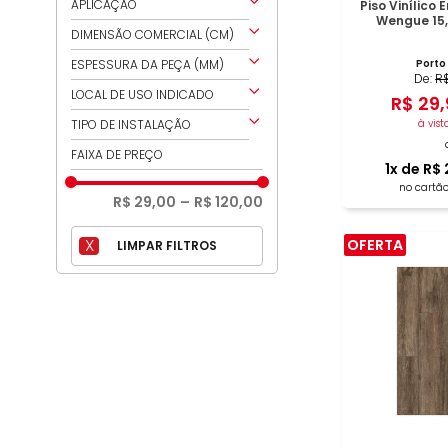
ACETINADO
APLICAÇÃO
Piso Vinílico
BRANCO PÁTINA
Wengue 15
ANTIDERRAPANTE
PAREDE E PISO
DIMENSÃO COMERCIAL (CM)
CARVALHO EXÓTICO
FOSCO
PISO
ANTIDERRAPANTE
15,24X91,44
ESPESSURA DA PEÇA (MM)
Porto
NA
De:
R
CASTANHO DESEJO
20X130
3
LOCAL DE USO INDICADO
R$
29
,
CHUMBO NOBRE
18,24X122,24
2,5
ÁREA INTERNA
TIPO DE INSTALAÇÃO
à vist
CINZA DRAMA
17,78X121,92
2
ANTIDERRAPANTE
COLADO
FAIXA DE PREÇO
20X150
1
x de
R$
CINZA GELO
20X120
no cartão
COLONNA
R$ 29,00
–
R$ 120,00
GÉRBERA
OFERTA
COM